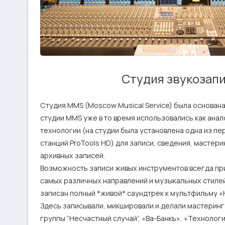
Студия звукозап
Студия MMS (Moscow Musical Service) была основана в
студии ММS уже в то время использовались как анал
технологии (на студии была установлена одна из пе
станций ProTools HD) для записи, сведения, мастери
архивных записей.

Возможность записи живых инструментов всегда при
самых различных направлений и музыкальных стилей
записан полный *живой* саундтрек к мультфильму «Не
Здесь записывали, микшировали и делали мастеринг 
группы “Несчастный случай”, «Ва-Банкъ», «Технология