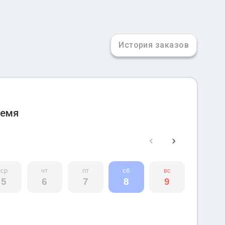
История заказов
ремя
ср
чт
пт
сб
вс
5
6
7
8
9