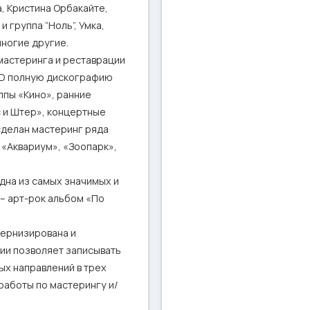
, Кристина Орбакайте, 
 группа “Ноль”, Умка, 
огие другие.

мастеринга и реставрации 
CD полную дискографию 
пы «Кино», ранние 
и Штер», концертные 
делан мастеринг ряда 
«Аквариум», «Зоопарк», 
на из самых значимых и 
– арт-рок альбом «По 
ернизирована и 
и позволяет записывать 
х направлений в трех 
аботы по мастерингу и/