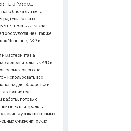
s HD-3 (Mac OS, 
щного блока лучшего 
я ряд уникальных 
670, Studer 827, Studer 
ел оборудование); так же 
ов Neumann, AKG и 
и мастеринга на 
ние дополнительных A/D и 
я ошеломляющего по 
том использовать все 
логий для обработки и 
е дополняется 
 работы, готовых 
нителю или проекту.

олнение музыкантов самых 
амерных симфонических 