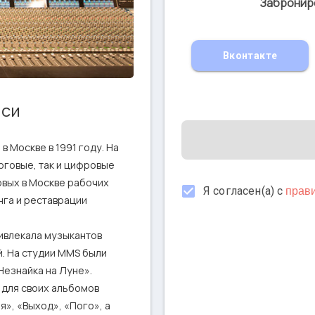
Забронир
Вконтакте
иси
 Москве в 1991 году. На 
оговые, так и цифровые 
рвых в Москве рабочих 
Я согласен(а) с
прав
нга и реставрации 
влекала музыкантов 
. На студии MMS были 
знайка на Луне».

для своих альбомов 
», «Выход», «Пого», а 