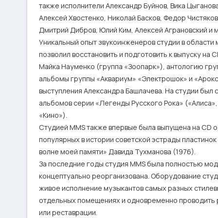
также исполнители Александр Буйнов, Вика Цыганова
Алексей Хвостенко, Николай Басков, Федор Чистяков и
Дмитрий Дибров, Юлий Ким, Алексей Аграновский и мн
Уникальный опыт звукоинженеров студии в области 
позволил восстановить и подготовить к выпуску на 
Майка Науменко (группа «Зоопарк»), антологию груп
альбомы группы «Аквариум» «Электрошок» и «Арокс 
выступления Александра Башлачева. На студии был с
альбомов серии «Легенды Русского Рока» («Алиса», 
«Кино»).

Студией MMS также впервые была выпущена на CD од
популярных в истории советской эстрады пластинок 
волне моей памяти» Давида Тухманова (1976).

За последние годы студия MMS была полностью мод
концептуально реорганизована. Оборудование студи
живое исполнение музыкантов самых разных стилевы
отдельных помещениях и одновременно проводить р
или реставрации.
