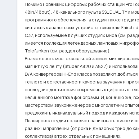
Помимо новейших цифровых рабочих станций ProTool
48in/48out), 48-канального пульта SSL DUALITY и мо
программного обеспечения, в студии также трудитс
винтажных аналоговых устройств, таких как: Fairchild 
C37, используемыe в лучших студиях мира (см. разд
имеется коллекция легендарных ламповых микрофон
Telefunken (см. раздел оборудование).

Возможность многоканальной записи, микширования 
магнитную ленту (Studer A820 и А827) и использова
D/A конвертеров Hi-End класса позволяют добитьс
теплоте и естественности качества звучания и при э
последние достижения современных цифровых техно
нелинейного монтажа фонограмм. И, конечно же, вс
мастерством звукоинженеров с многолетним опытом
предложить индивидуальный подход к каждому испол
Планировка студии позволяет записывать живое исп
разных направлений (от рока и джазовых трио до к
коллективов) в трех отдельных помещениях. 
