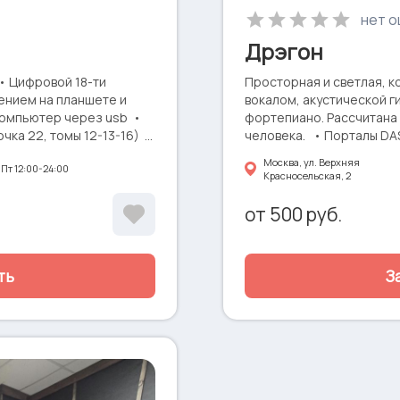
нет о
Дрэгон
т • Цифровой 18-ти
Просторная и светлая, к
лением на планшете и
вокалом, акустической г
компьютер через usb •
фортепиано. Рассчитана 
чка 22, томы 12-13-16) •
человека. • Порталы DAS
xpress 25 • Гитарный
Yamaha MG82cx • Полнор
Москва, ул. Верхняя
Пт 12:00-24:00
овый стэк MarkBass F1 +
молоточковой техникой (
Красносельская, 2
анино Casio с
Boss GA-112 • Микрофоны
едоставляется в аренду
NFC • Окно • Диван • З
от
500
руб.
ть
З