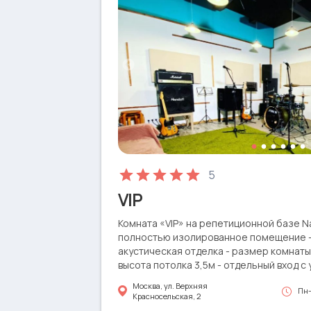
5
VIP
Комната «VIP» на репетиционной базе Na
полностью изолированное помещение 
акустическая отделка - размер комнаты:
высота потолка 3,5м - отдельный вход с 
вытяжная вентиляция - отдельный туале
Москва, ул. Верхняя
Пн-
Порталы Electro-Voice ELX115P 1,6кВт • 
Красносельская, 2
пульт Behringer XR18 c управлением на