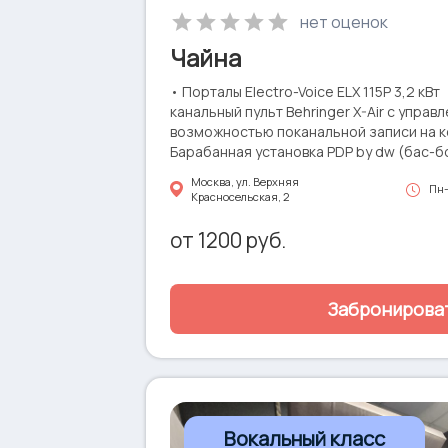
нет оценок
Чайна
• Порталы Electro-Voice ELX 115P 3,2 кВ
канальный пульт Behringer X-Air с управ
возможностью поканальной записи на 
Барабанная установка PDP by dw (бас-бо
Гитарный ламповый комбо MesaBoogie E
Москва, ул. Верхняя
Пн-
ламповый комбо Peavey Classic 30 • Бас
Красносельская, 2
Kustom 6*10 Cab • Полноразмерное пи
молоточковой техникой (88 клавиш), пр
от
1200
руб.
• Микрофоны Sennheiser, Akg, Shure
Забронирова
Вокальный класс