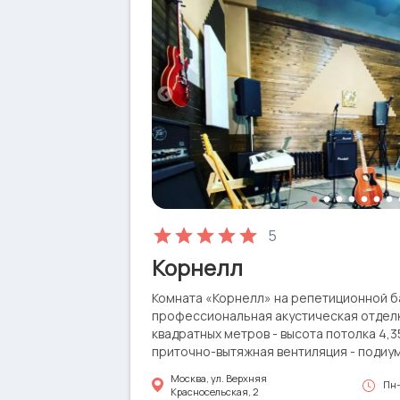
5
Корнелл
Комната «Корнелл» на репетиционной ба
профессиональная акустическая отделк
квадратных метров - высота потолка 4,3
приточно-вытяжная вентиляция - подиу
Технический райдер: • Порталы Electro-V
Москва, ул. Верхняя
Пн-
Сабвуфер Rcf Sub ART 902-AS 1кВт • Ци
Красносельская, 2