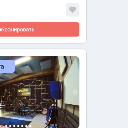
абронировать
та