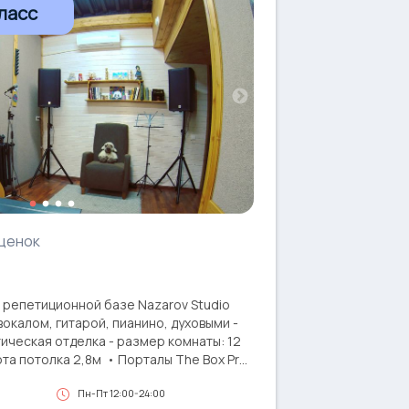
ласс
ценок
а репетиционной базе Nazarov Studio
 вокалом, гитарой, пианино, духовыми -
ческая отделка - размер комнаты: 12
ота потолка 2,8м • Порталы The Box Pro
 пульт AntMix 12Fx • Цифровое пианино
Пн-Пт 12:00-24:00
 Sennheiser, Shure • Акустическая гитара