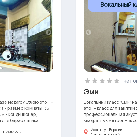
Вокальный к
нет о
Эми
зе Nazarov Studio это: -
Вокальный класс "Эми" н
а - размер комнаты: 35
это: - класс для занятий
5м - кондиционер,
профессиональная акусти
м для барабанщика
квадратных метров - выс
oice ZLX 12-P 2кВт •
DSP 2,4 кВт • Микшерный
Москва, ул. Верхняя
Пт 12:00-24:00
фровой 16-ти канальный
Casio Privia • Микрофоны
Красносельская, 2