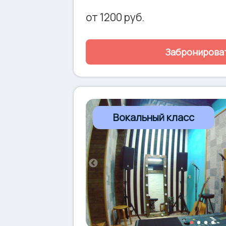
пульт Behringer XR-16 с управлением на
возможностью поканальной записи на 
от
1200
руб.
Планшет Xiaomi MiPad 2 • Барабанная у
Birch (бас-бочка 22, томы 10-12-16) • Г
• Гитарный стэк Vox Night Train 50 Head +
Забронирова
Басовый стэк MarkBass Little Mark III + P
Пианино/Синтезатор Yamaha (76 клавиш
аренду • Микрофоны Sennheiser, Akg, S
Вокальный класс