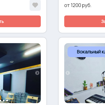
з usb • Планшет Apple
встроенный процессор Le
от
1200
руб.
ment (бас-бочка 22, томы
регулируемыми параметр
sa/Boogie Express 5:25 •
NFC • Барабанная установ
Peavey 1*15 cab •
томы 12-13-16) • Гитарны
ть
З
0 с молоточковой
Второй комбоусилитель 
 в аренду • Микрофоны
Orange Terror Bass 500 
молоточковой техникой (
Микрофоны Sennheiser, A
Вокальный к