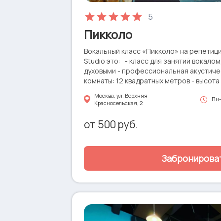
5
Пикколо
Вокальный класс «Пикколо» на репетиц
Studio это: - класс для занятий вокалом
духовыми - профессиональная акустиче
комнаты: 12 квадратных метров - высота
Технический райдер: ПорталыThe Box Pro DSP 2 кВт • Микшерный
Москва, ул. Верхняя
Пн-
пульт the t-mix mix 1202 fx • Синтезато
Красносельская, 2
Микрофоны Sennheiser, Shure • Зеркало
от
500
руб.
Забронирова