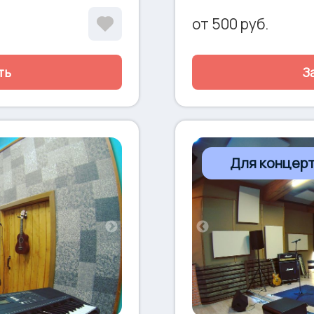
 планшете и
компьютер через usb •
от
500
руб.
становка Ludwig Element
итарный комбо Hiwatt G50R
 Yerasov Bull 112 Cab •
ть
З
eavey Headliner 4*10 Cab •
), предоставляется в
hure
Для концер