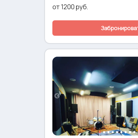
поканальной записи на компьютер чере
от
1200
руб.
iPad • Барабанная установка Lidwig Ele
10-12-16) • Гитарный ламповый комбо Me
Басовый стэк Aguilar ToneHammer 350 + 
Забронирова
Полноразмерное пианино Casio CDP-13
техникой (88 клавиш), предоставляется
Sennheiser, Akg, Shure