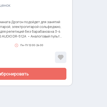
ценок
омната Дрэгон подойдет для занятий
итарой, электрогитарой сольфеджио,
для репетиций без барабанов на 3-4
 AUDIO DR-512A • Аналоговый пульт
азмерное пианино Korg SP-170S с
Пн-Пт 12:00-24:00
88 клавиш) • Комбоусилитель Roland
 Sennheiser, Shure • Bluetooth ресивер
еркало
абронировать