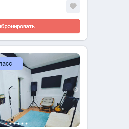
xicon с 32 пресетами и 3-мя
ами, кнопкой TAP • Bluetooth-ресивер
ка Sonor Select Force (бас-бочка 22,
й ламповый комбо Fender Blues Junior •
абронировать
по запросу • Басовый комбоусилитель
• Полноразмерное пианино Casio с
88 клавиш), предоставляется в аренду •
kg, Shure
ласс